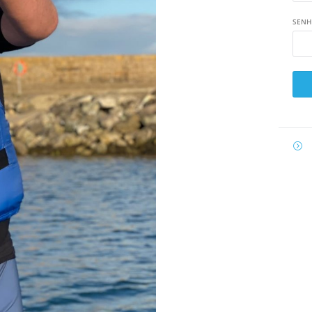
SENH

E-
MAIL