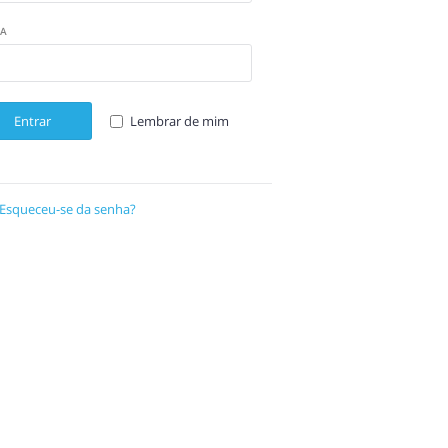
A
Entrar
Lembrar de mim
Esqueceu-se da senha?
Recuperar