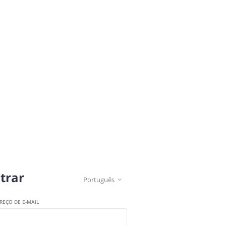
trar
Português

REÇO DE E-MAIL